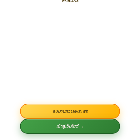
สกลนคร
ลงนามถวายพระพร
เข้าสู่เว็บไซต์ →